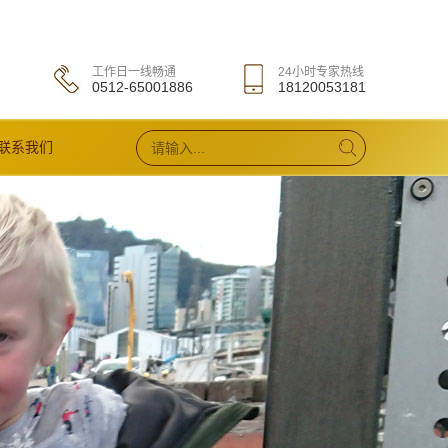
工作日一线畅通
24小时专家热线
0512-65001886
18120053181
联系我们