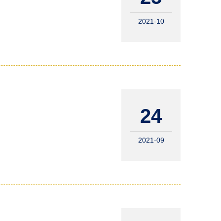
2021-10
24
2021-09