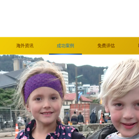
海外资讯
成功案例
免费评估