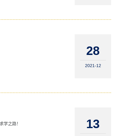
28
！
2021-12
13
求学之路！