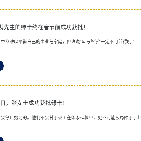
魏先生的绿卡终在春节前成功获批！
中都难以平衡自己的事业与家庭，但谁说“鱼与熊掌”一定不可兼得呢？
月6日，张女士成功获批绿卡！
不会停止努力的。他们不会甘于被困在条条框框中，更不可能被局限于于