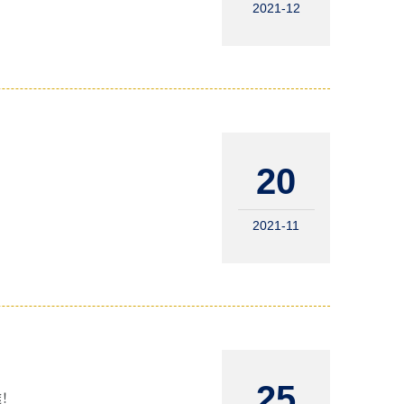
2021-12
20
2021-11
25
途！