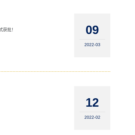
09
正式获批！
2022-03
12
2022-02