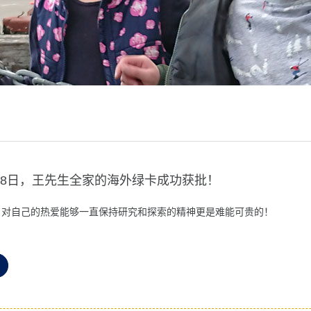
月28日，王先生全家的海外绿卡成功获批！
，对自己的热爱能够一直保持研究和探索的精神更是难能可贵的！