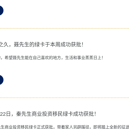
之久，聂先生的绿卡于本周成功获批！
的，希望聂先生能在自己喜欢的地方，生活和事业蒸蒸日上！
0月22日，秦先生商业投资移民绿卡成功获批！
先生商业投资移民绿卡正式获批，带着家人另辟蹊径，即将踏上全新的征